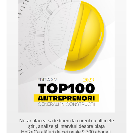
Ne-ar plăcea să te ținem la curent cu ultimele
știri, analize și interviuri despre piața
HoReCa alături de cei peste 9.700 abonați.