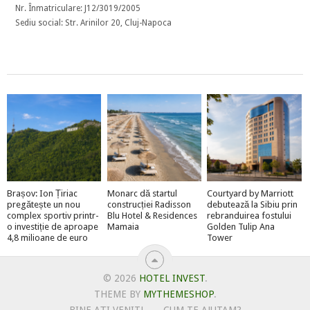
Nr. Înmatriculare: J12/3019/2005
Sediu social: Str. Arinilor 20, Cluj-Napoca
Brașov: Ion Țiriac
Monarc dă startul
Courtyard by Marriott
pregătește un nou
construcției Radisson
debutează la Sibiu prin
complex sportiv printr-
Blu Hotel & Residences
rebranduirea fostului
o investiție de aproape
Mamaia
Golden Tulip Ana
4,8 milioane de euro
Tower
© 2026
HOTEL INVEST
.
THEME BY
MYTHEMESHOP
.