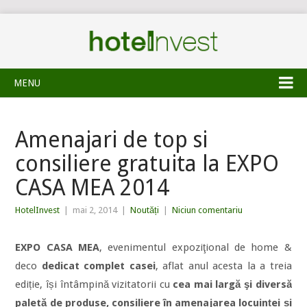
MENU
Amenajari de top si
consiliere gratuita la EXPO
CASA MEA 2014
HotelInvest
|
mai 2, 2014
|
Noutăți
|
Niciun comentariu
EXPO CASA MEA
, evenimentul expoziţional de home &
deco
dedicat complet casei
, aflat anul acesta la a treia
ediție, își întâmpină vizitatorii cu
cea mai largă şi diversă
paletă de produse, consiliere în amenajarea locuinței și