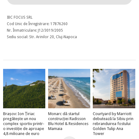
IBC FOCUS SRL
Cod Unic de Înregistrare: 17876260
Nr. Înmatriculare: J12/3019/2005
Sediu social: Str. Arinilor 20, Cluj-Napoca
Brașov: Ion Țiriac
Monarc dă startul
Courtyard by Marriott
pregătește un nou
construcției Radisson
debutează la Sibiu prin
complex sportiv printr-
Blu Hotel & Residences
rebranduirea fostului
o investiție de aproape
Mamaia
Golden Tulip Ana
4,8 milioane de euro
Tower