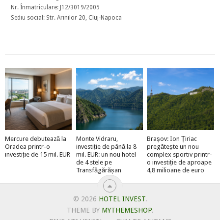
Nr. Înmatriculare: J12/3019/2005
Sediu social: Str. Arinilor 20, Cluj-Napoca
Mercure debutează la
Monte Vidraru,
Brașov: Ion Țiriac
Oradea printr-o
investiție de până la 8
pregătește un nou
investiție de 15 mil. EUR
mil. EUR: un nou hotel
complex sportiv printr-
de 4 stele pe
o investiție de aproape
Transfăgărășan
4,8 milioane de euro
© 2026
HOTEL INVEST
.
THEME BY
MYTHEMESHOP
.