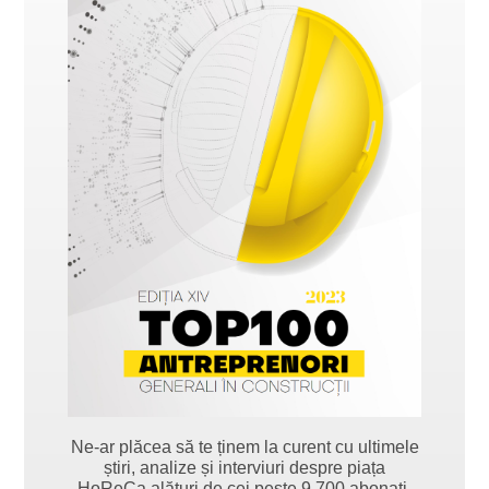
Ne-ar plăcea să te ținem la curent cu ultimele
știri, analize și interviuri despre piața
HoReCa alături de cei peste 9.700 abonați.