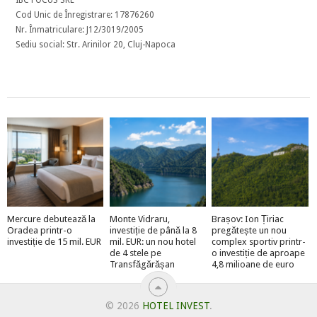
Cod Unic de Înregistrare: 17876260
Nr. Înmatriculare: J12/3019/2005
Sediu social: Str. Arinilor 20, Cluj-Napoca
Mercure debutează la
Monte Vidraru,
Brașov: Ion Țiriac
Oradea printr-o
investiție de până la 8
pregătește un nou
investiție de 15 mil. EUR
mil. EUR: un nou hotel
complex sportiv printr-
de 4 stele pe
o investiție de aproape
Transfăgărășan
4,8 milioane de euro
© 2026
HOTEL INVEST
.