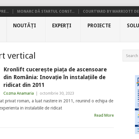
RE...
MONARC DĂ STARTUL CONST...
COURTYARD BY MARRIOTT DE.
NOUTĂȚI
EXPERȚI
PROIECTE
SOLU
t vertical
Kronlift cucerește piața de ascensoare
din România: Inovație în instalațiile de
ridicat din 2011
Cozma Anamaria
|
octombrie 30, 2023
t privat roman, a luat nastere in 2011, reunind o echipa de
xperienta in instalatiile de ridicat
Read More