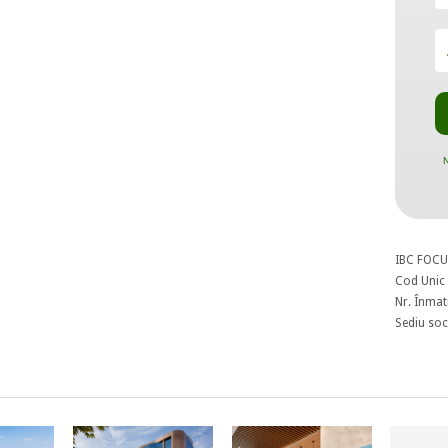
N
IBC FOCU
Cod Unic 
Nr. Înmat
Sediu soci