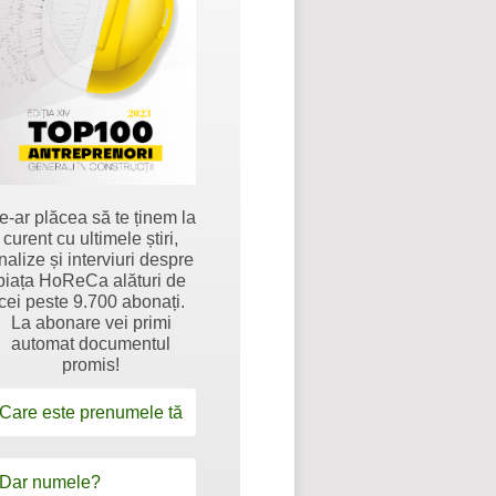
e-ar plăcea să te ținem la
curent cu ultimele știri,
nalize și interviuri despre
piața HoReCa alături de
cei peste 9.700 abonați.
La abonare vei primi
automat documentul
promis!