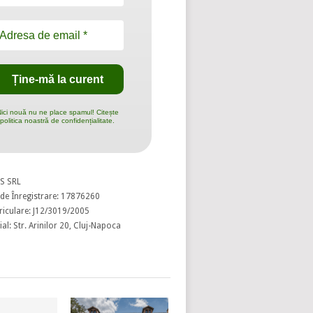
ici nouă nu ne place spamul! Citește
politica noastră de confidențialitate.
S SRL
de Înregistrare: 17876260
riculare: J12/3019/2005
al: Str. Arinilor 20, Cluj-Napoca