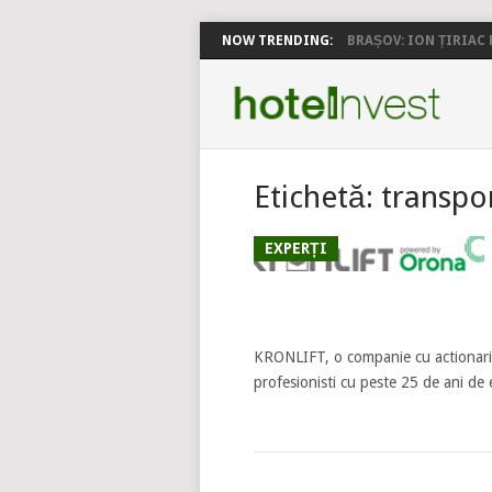
NOW TRENDING:
BRAȘOV: ION ȚIRIAC P
Etichetă:
transpor
EXPERȚI
KRONLIFT, o companie cu actionaria
profesionisti cu peste 25 de ani de e