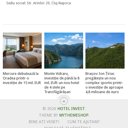
Sediu social: Str. Arinilor 20, Cluj-Napoca
Mercure debutează la
Monte Vidraru,
Brașov: Ion Țiriac
Oradea printr-o
investiție de până la 8
pregătește un nou
investiție de 15 mil. EUR
mil. EUR: un nou hotel
complex sportiv printr-
de 4 stele pe
o investiție de aproape
Transfăgărășan
4,8 milioane de euro
© 2026
HOTEL INVEST
.
THEME BY
MYTHEMESHOP
.
BINE AȚI VENIT!
CUM TE AJUTAM?