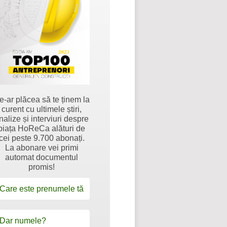
e-ar plăcea să te ținem la
curent cu ultimele știri,
nalize și interviuri despre
piața HoReCa alături de
cei peste 9.700 abonați.
La abonare vei primi
automat documentul
promis!