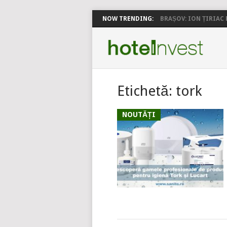
NOW TRENDING:
BRAȘOV: ION ȚIRIAC P
Etichetă:
tork
NOUTĂȚI