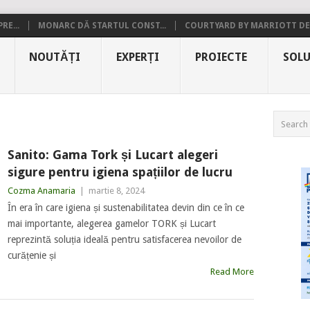
RE...
MONARC DĂ STARTUL CONST...
COURTYARD BY MARRIOTT DE.
NOUTĂȚI
EXPERȚI
PROIECTE
SOLU
Sanito: Gama Tork și Lucart alegeri
sigure pentru igiena spațiilor de lucru
Cozma Anamaria
|
martie 8, 2024
În era în care igiena și sustenabilitatea devin din ce în ce
mai importante, alegerea gamelor TORK și Lucart
reprezintă soluția ideală pentru satisfacerea nevoilor de
curățenie și
Read More