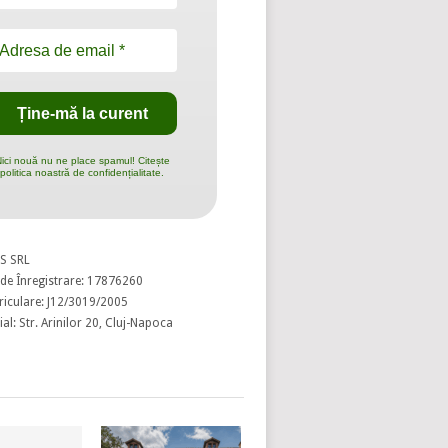
ici nouă nu ne place spamul! Citește
politica noastră de confidențialitate.
S SRL
de Înregistrare: 17876260
riculare: J12/3019/2005
al: Str. Arinilor 20, Cluj-Napoca