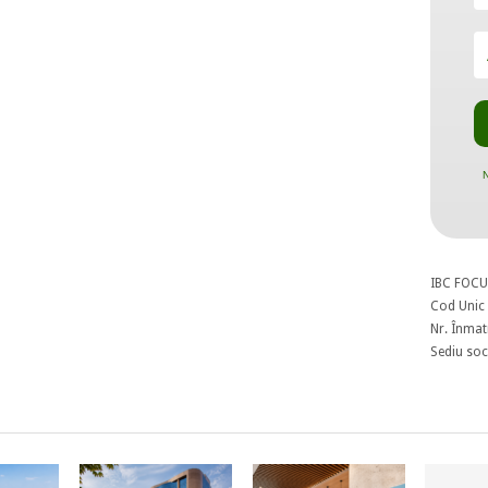
N
IBC FOCU
Cod Unic 
Nr. Înmat
Sediu soci