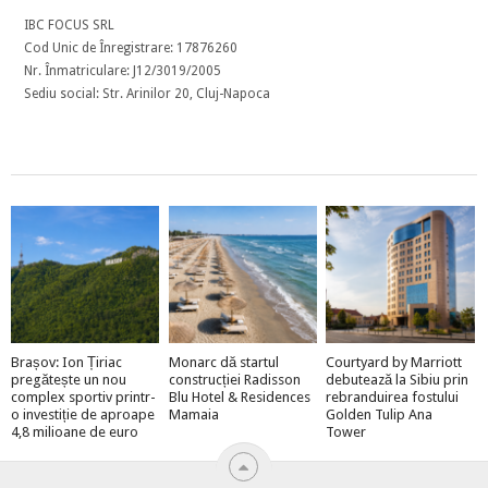
IBC FOCUS SRL
Cod Unic de Înregistrare: 17876260
Nr. Înmatriculare: J12/3019/2005
Sediu social: Str. Arinilor 20, Cluj-Napoca
Brașov: Ion Țiriac
Monarc dă startul
Courtyard by Marriott
pregătește un nou
construcției Radisson
debutează la Sibiu prin
complex sportiv printr-
Blu Hotel & Residences
rebranduirea fostului
o investiție de aproape
Mamaia
Golden Tulip Ana
4,8 milioane de euro
Tower