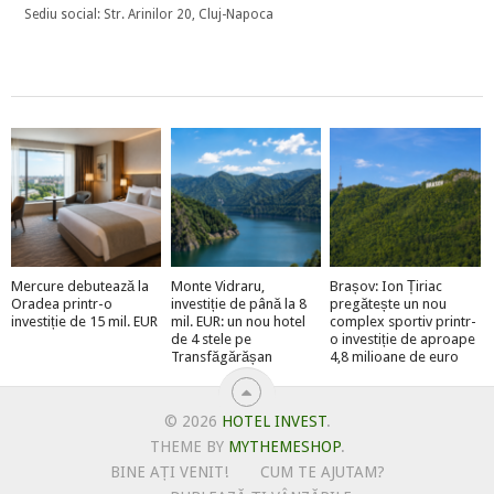
Sediu social: Str. Arinilor 20, Cluj-Napoca
Mercure debutează la
Monte Vidraru,
Brașov: Ion Țiriac
Oradea printr-o
investiție de până la 8
pregătește un nou
investiție de 15 mil. EUR
mil. EUR: un nou hotel
complex sportiv printr-
de 4 stele pe
o investiție de aproape
Transfăgărășan
4,8 milioane de euro
© 2026
HOTEL INVEST
.
THEME BY
MYTHEMESHOP
.
BINE AȚI VENIT!
CUM TE AJUTAM?