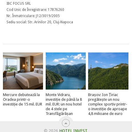
IBC FOCUS SRL
Cod Unic de Înregistrare: 17876260
Nr. Înmatriculare: J12/3019/2005
Sediu social: Str. Arinilor 20, Cluj-Napoca
Mercure debutează la
Monte Vidraru,
Brașov: Ion Țiriac
Oradea printr-o
investiție de până la 8
pregătește un nou
investiție de 15 mil. EUR
mil. EUR: un nou hotel
complex sportiv printr-
de 4 stele pe
o investiție de aproape
Transfăgărășan
4,8 milioane de euro
© 2026
HOTEL INVEST
.