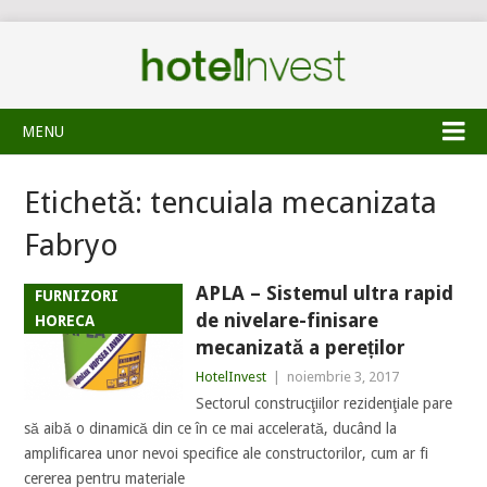
MENU
Etichetă:
tencuiala mecanizata
Fabryo
APLA – Sistemul ultra rapid
FURNIZORI
de nivelare-finisare
HORECA
mecanizată a pereților
HotelInvest
|
noiembrie 3, 2017
Sectorul construcţiilor rezidenţiale pare
să aibă o dinamică din ce în ce mai accelerată, ducând la
amplificarea unor nevoi specifice ale constructorilor, cum ar fi
cererea pentru materiale