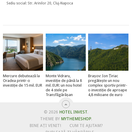
Sediu social: Str. Arinilor 20, Cluj-Napoca
Mercure debutează la
Monte Vidraru,
Brașov: Ion Țiriac
Oradea printr-o
investiție de până la 8
pregătește un nou
investiție de 15 mil. EUR
mil. EUR: un nou hotel
complex sportiv printr-
de 4 stele pe
o investiție de aproape
Transfăgărășan
4,8 milioane de euro
© 2026
HOTEL INVEST
.
THEME BY
MYTHEMESHOP
.
BINE AȚI VENIT!
CUM TE AJUTAM?