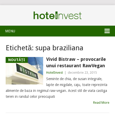
MENU
Etichetă:
supa braziliana
Vivid Bistraw – provocarile
NOUTĂȚI
unui restaurant RawVegan
HotelInvest
|
decembrie 23, 2015
Seminte de chia, de susan integrale,
lapte de migdale, caju, toate reprezinta
alimente de baza in regimul raw-vegan. Acest stil de viata castiga
teren in randul celor preocupati
Read More