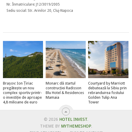
Nr. Înmatriculare: J12/3019/2005
Sediu social: Str. Arinilor 20, Cluj-Napoca
Brașov: Ion Țiriac
Monarc dă startul
Courtyard by Marriott
pregătește un nou
construcției Radisson
debutează la Sibiu prin
complex sportiv printr-
Blu Hotel & Residences
rebranduirea fostului
o investiție de aproape
Mamaia
Golden Tulip Ana
4,8 milioane de euro
Tower
© 2026
HOTEL INVEST
.
THEME BY
MYTHEMESHOP
.