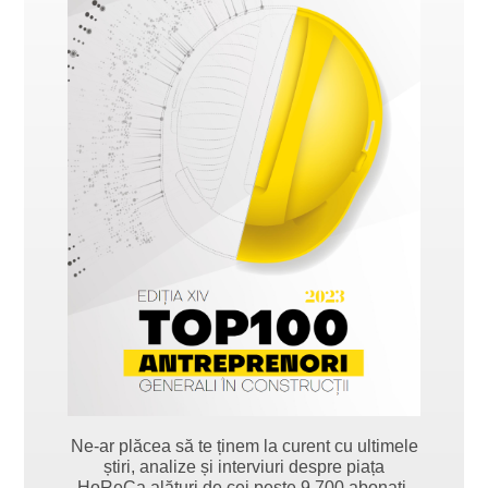
Ne-ar plăcea să te ținem la curent cu ultimele
știri, analize și interviuri despre piața
HoReCa alături de cei peste 9.700 abonați.