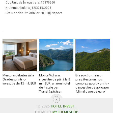
Cod Unic de Înregistrare: 17876260
Nr. Înmatriculare: J12/3019/2005
Sediu social: Str. Arinilor 20, Cluj-Napoca
Mercure debutează la
Monte Vidraru,
Brașov: Ion Țiriac
Oradea printr-o
investiție de până la 8
pregătește un nou
investiție de 15 mil. EUR
mil. EUR: un nou hotel
complex sportiv printr-
de 4 stele pe
o investiție de aproape
Transfăgărășan
4,8 milioane de euro
© 2026
HOTEL INVEST
.
THEME BY
MYTHEMESHOP
.