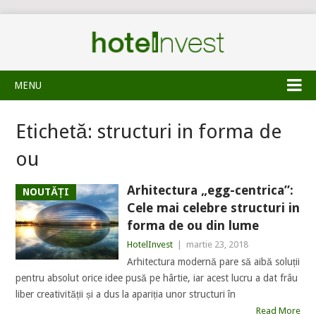
MENU
Etichetă:
structuri in forma de
ou
Arhitectura „egg-centrica”:
NOUTĂȚI
Cele mai celebre structuri in
forma de ou din lume
HotelInvest
|
martie 23, 2018
Arhitectura modernă pare să aibă soluții
pentru absolut orice idee pusă pe hârtie, iar acest lucru a dat frâu
liber creativității și a dus la apariția unor structuri în
Read More