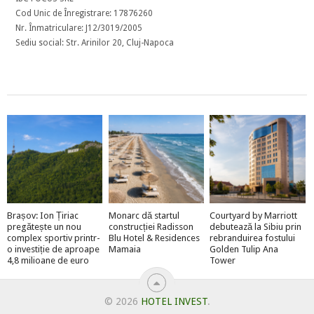
Cod Unic de Înregistrare: 17876260
Nr. Înmatriculare: J12/3019/2005
Sediu social: Str. Arinilor 20, Cluj-Napoca
Brașov: Ion Țiriac
Monarc dă startul
Courtyard by Marriott
pregătește un nou
construcției Radisson
debutează la Sibiu prin
complex sportiv printr-
Blu Hotel & Residences
rebranduirea fostului
o investiție de aproape
Mamaia
Golden Tulip Ana
4,8 milioane de euro
Tower
© 2026
HOTEL INVEST
.