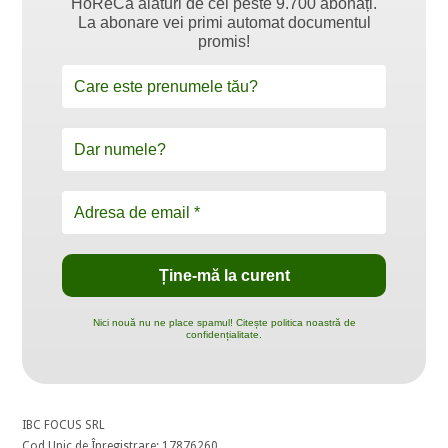
HoReCa alături de cei peste 9.700 abonați.
La abonare vei primi automat documentul
promis!
Nici nouă nu ne place spamul! Citește politica noastră de
confidențialitate.
IBC FOCUS SRL
Cod Unic de Înregistrare: 17876260