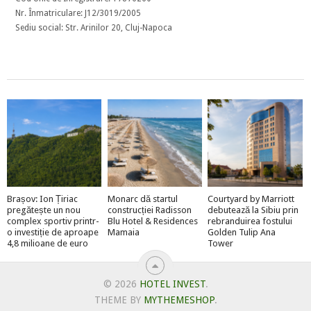
Nr. Înmatriculare: J12/3019/2005
Sediu social: Str. Arinilor 20, Cluj-Napoca
Brașov: Ion Țiriac
Monarc dă startul
Courtyard by Marriott
pregătește un nou
construcției Radisson
debutează la Sibiu prin
complex sportiv printr-
Blu Hotel & Residences
rebranduirea fostului
o investiție de aproape
Mamaia
Golden Tulip Ana
4,8 milioane de euro
Tower
© 2026
HOTEL INVEST
.
THEME BY
MYTHEMESHOP
.