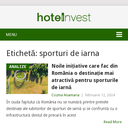
MENU
Etichetă:
sporturi de iarna
Noile inițiative care fac din
ANALIZE
România o destinație mai
atractivă pentru sporturile
de iarnă
Cozma Anamaria
|
februarie 12, 2024
În ciuda faptului că România nu se numără printre primele
destinații ale iubitorilor de sporturi de iarnă și se confruntă cu o
infrastructură destul de precară în acest
Read More