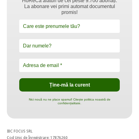
HoReCa alături de cei peste 9.700 abonați.
La abonare vei primi automat documentul
promis!
Nici nouă nu ne place spamul! Citește politica noastră de
confidențialitate.
IBC FOCUS SRL
Cod Unic de Înregistrare: 17876260