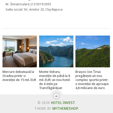
Nr. Înmatriculare: J12/3019/2005
Sediu social: Str. Arinilor 20, Cluj-Napoca
Mercure debutează la
Monte Vidraru,
Brașov: Ion Țiriac
Oradea printr-o
investiție de până la 8
pregătește un nou
investiție de 15 mil. EUR
mil. EUR: un nou hotel
complex sportiv printr-
de 4 stele pe
o investiție de aproape
Transfăgărășan
4,8 milioane de euro
© 2026
HOTEL INVEST
.
THEME BY
MYTHEMESHOP
.