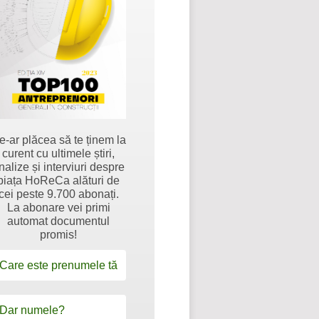
e-ar plăcea să te ținem la
curent cu ultimele știri,
nalize și interviuri despre
piața HoReCa alături de
cei peste 9.700 abonați.
La abonare vei primi
automat documentul
promis!