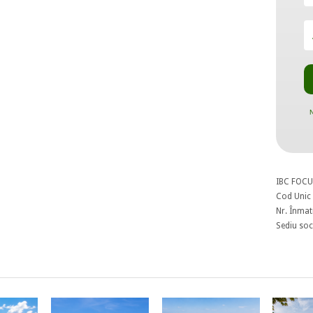
N
IBC FOCU
Cod Unic 
Nr. Înmat
Sediu soci