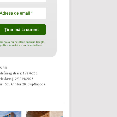
ici nouă nu ne place spamul! Citește
politica noastră de confidențialitate.
S SRL
de Înregistrare: 17876260
riculare: J12/3019/2005
al: Str. Arinilor 20, Cluj-Napoca