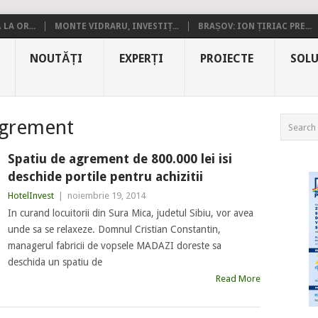
LA OR...
MONTE VIDRARU, INVESTIȚ...
BRAȘOV: ION ȚIRIAC PRE...
NOUTĂȚI
EXPERȚI
PROIECTE
SOLU
agrement
Spatiu de agrement de 800.000 lei isi
deschide portile pentru achizitii
HotelInvest
|
noiembrie 19, 2014
In curand locuitorii din Sura Mica, judetul Sibiu, vor avea
unde sa se relaxeze. Domnul Cristian Constantin,
managerul fabricii de vopsele MADAZI doreste sa
deschida un spatiu de
Read More