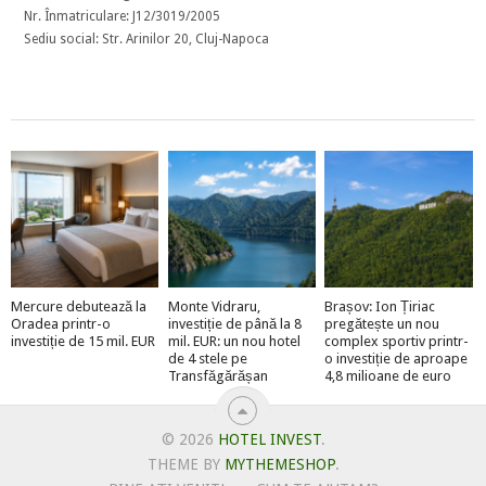
Nr. Înmatriculare: J12/3019/2005
Sediu social: Str. Arinilor 20, Cluj-Napoca
Mercure debutează la
Monte Vidraru,
Brașov: Ion Țiriac
Oradea printr-o
investiție de până la 8
pregătește un nou
investiție de 15 mil. EUR
mil. EUR: un nou hotel
complex sportiv printr-
de 4 stele pe
o investiție de aproape
Transfăgărășan
4,8 milioane de euro
© 2026
HOTEL INVEST
.
THEME BY
MYTHEMESHOP
.