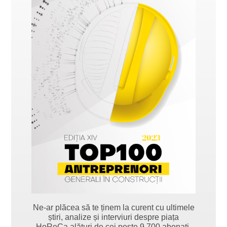
Ne-ar plăcea să te ținem la curent cu ultimele
știri, analize și interviuri despre piața
HoReCa alături de cei peste 9.700 abonați.