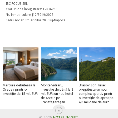
IBC FOCUS SRL
Cod Unic de Înregistrare: 17876260
Nr. Înmatriculare: J12/3019/2005
Sediu social: Str. Arinilor 20, Cluj-Napoca
Mercure debutează la
Monte Vidraru,
Brașov: Ion Țiriac
Oradea printr-o
investiție de până la 8
pregătește un nou
investiție de 15 mil. EUR
mil. EUR: un nou hotel
complex sportiv printr-
de 4 stele pe
o investiție de aproape
Transfăgărășan
4,8 milioane de euro
© 2026
HOTEL INVEST
.