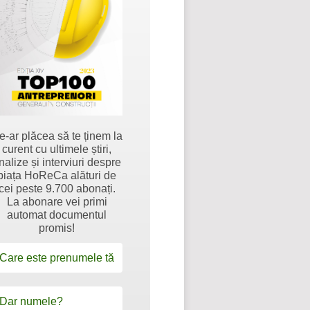
e-ar plăcea să te ținem la
curent cu ultimele știri,
nalize și interviuri despre
piața HoReCa alături de
cei peste 9.700 abonați.
La abonare vei primi
automat documentul
promis!