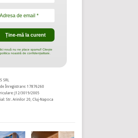
ici nouă nu ne place spamul! Citește
politica noastră de confidențialitate.
S SRL
de Înregistrare: 17876260
riculare: J12/3019/2005
al: Str. Arinilor 20, Cluj-Napoca