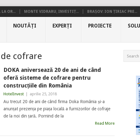
LA OR...
MONTE VIDRARU, INVESTIȚ...
BRAȘOV: ION ȚIRIAC PRE...
NOUTĂȚI
EXPERȚI
PROIECTE
SOLU
 de cofrare
DOKA aniversează 20 de ani de când
oferă sisteme de cofrare pentru
construcțiile din România
HotelInvest
|
aprilie 25, 2018
Au trecut 20 de ani de când firma Doka România și-a
anunțat prezența pe piața locală a furnizorilor de cofraje
de la noi din țară. Pornind de la
Read More