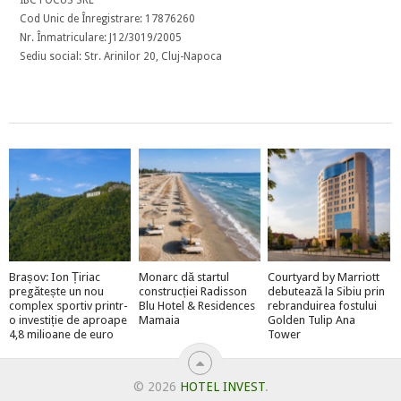
Cod Unic de Înregistrare: 17876260
Nr. Înmatriculare: J12/3019/2005
Sediu social: Str. Arinilor 20, Cluj-Napoca
Brașov: Ion Țiriac
Monarc dă startul
Courtyard by Marriott
pregătește un nou
construcției Radisson
debutează la Sibiu prin
complex sportiv printr-
Blu Hotel & Residences
rebranduirea fostului
o investiție de aproape
Mamaia
Golden Tulip Ana
4,8 milioane de euro
Tower
© 2026
HOTEL INVEST
.