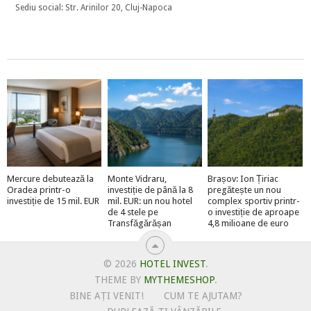
Sediu social: Str. Arinilor 20, Cluj-Napoca
Mercure debutează la
Monte Vidraru,
Brașov: Ion Țiriac
Oradea printr-o
investiție de până la 8
pregătește un nou
investiție de 15 mil. EUR
mil. EUR: un nou hotel
complex sportiv printr-
de 4 stele pe
o investiție de aproape
Transfăgărășan
4,8 milioane de euro
© 2026
HOTEL INVEST
.
THEME BY
MYTHEMESHOP
.
BINE AȚI VENIT!
CUM TE AJUTAM?