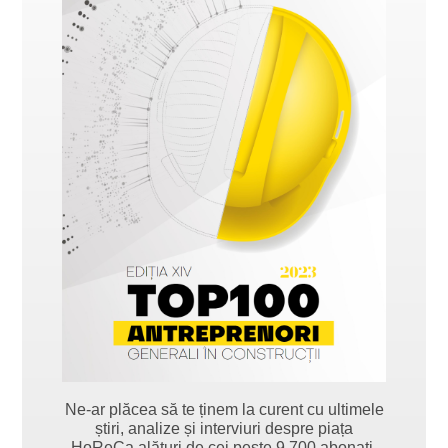
Ne-ar plăcea să te ținem la curent cu ultimele
știri, analize și interviuri despre piața
HoReCa alături de cei peste 9.700 abonați.