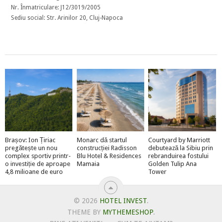
Nr. Înmatriculare: J12/3019/2005
Sediu social: Str. Arinilor 20, Cluj-Napoca
Brașov: Ion Țiriac
Monarc dă startul
Courtyard by Marriott
pregătește un nou
construcției Radisson
debutează la Sibiu prin
complex sportiv printr-
Blu Hotel & Residences
rebranduirea fostului
o investiție de aproape
Mamaia
Golden Tulip Ana
4,8 milioane de euro
Tower
© 2026
HOTEL INVEST
.
THEME BY
MYTHEMESHOP
.