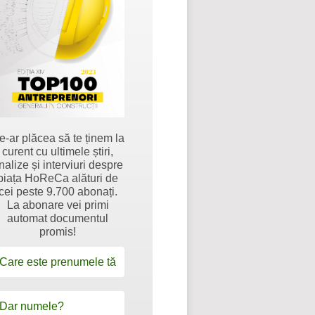
e-ar plăcea să te ținem la
curent cu ultimele știri,
nalize și interviuri despre
piața HoReCa alături de
cei peste 9.700 abonați.
La abonare vei primi
automat documentul
promis!