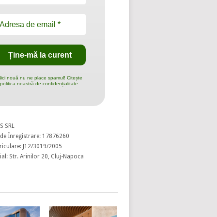
ici nouă nu ne place spamul! Citește
politica noastră de confidențialitate.
S SRL
de Înregistrare: 17876260
riculare: J12/3019/2005
al: Str. Arinilor 20, Cluj-Napoca