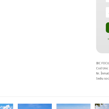
N
IBC FOCU
Cod Unic 
Nr. Înmat
Sediu soci