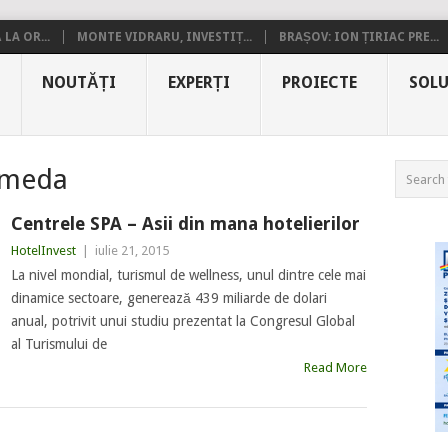
LA OR...
MONTE VIDRARU, INVESTIȚ...
BRAȘOV: ION ȚIRIAC PRE...
NOUTĂȚI
EXPERȚI
PROIECTE
SOLU
umeda
Centrele SPA – Asii din mana hotelierilor
HotelInvest
|
iulie 21, 2015
La nivel mondial, turismul de wellness, unul dintre cele mai
dinamice sectoare, generează 439 miliarde de dolari
anual, potrivit unui studiu prezentat la Congresul Global
al Turismului de
Read More