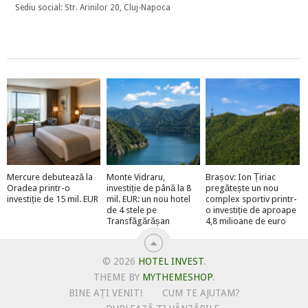
Sediu social: Str. Arinilor 20, Cluj-Napoca
Mercure debutează la
Monte Vidraru,
Brașov: Ion Țiriac
Oradea printr-o
investiție de până la 8
pregătește un nou
investiție de 15 mil. EUR
mil. EUR: un nou hotel
complex sportiv printr-
de 4 stele pe
o investiție de aproape
Transfăgărășan
4,8 milioane de euro
© 2026
HOTEL INVEST
.
THEME BY
MYTHEMESHOP
.
BINE AȚI VENIT!
CUM TE AJUTAM?