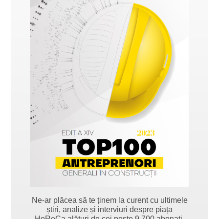
Ne-ar plăcea să te ținem la curent cu ultimele
știri, analize și interviuri despre piața
HoReCa alături de cei peste 9.700 abonați.