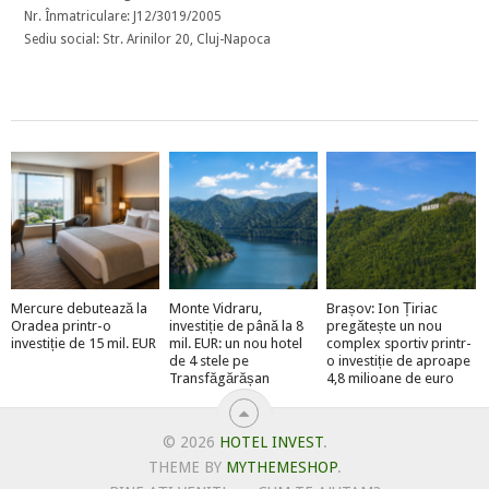
Nr. Înmatriculare: J12/3019/2005
Sediu social: Str. Arinilor 20, Cluj-Napoca
Mercure debutează la
Monte Vidraru,
Brașov: Ion Țiriac
Oradea printr-o
investiție de până la 8
pregătește un nou
investiție de 15 mil. EUR
mil. EUR: un nou hotel
complex sportiv printr-
de 4 stele pe
o investiție de aproape
Transfăgărășan
4,8 milioane de euro
© 2026
HOTEL INVEST
.
THEME BY
MYTHEMESHOP
.