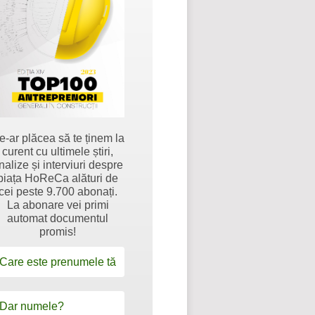
e-ar plăcea să te ținem la
curent cu ultimele știri,
nalize și interviuri despre
piața HoReCa alături de
cei peste 9.700 abonați.
La abonare vei primi
automat documentul
promis!