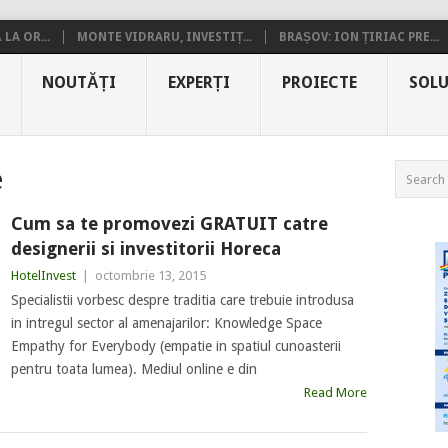
LA OR...
MONTE VIDRARU, INVESTIȚ...
BRAȘOV: ION ȚIRIAC PRE...
NOUTĂȚI
EXPERȚI
PROIECTE
SOLU
e
Cum sa te promovezi GRATUIT catre
designerii si investitorii Horeca
HotelInvest
|
octombrie 13, 2015
Specialistii vorbesc despre traditia care trebuie introdusa
in intregul sector al amenajarilor: Knowledge Space
Empathy for Everybody (empatie in spatiul cunoasterii
pentru toata lumea). Mediul online e din
Read More