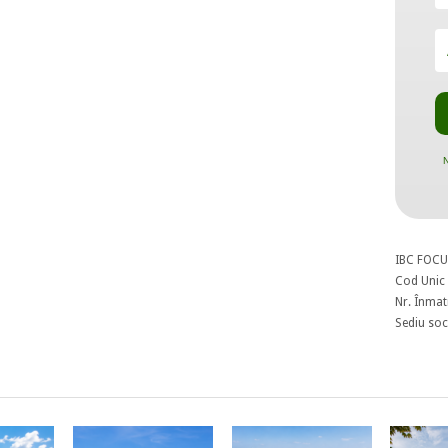
N
IBC FOCU
Cod Unic 
Nr. Înmat
Sediu soci