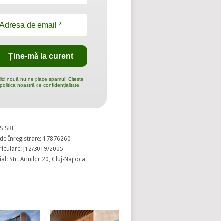
ici nouă nu ne place spamul! Citește
politica noastră de confidențialitate.
S SRL
de Înregistrare: 17876260
riculare: J12/3019/2005
al: Str. Arinilor 20, Cluj-Napoca