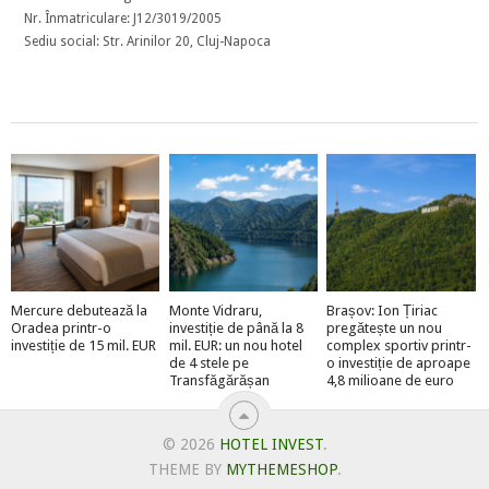
Nr. Înmatriculare: J12/3019/2005
Sediu social: Str. Arinilor 20, Cluj-Napoca
Mercure debutează la
Monte Vidraru,
Brașov: Ion Țiriac
Oradea printr-o
investiție de până la 8
pregătește un nou
investiție de 15 mil. EUR
mil. EUR: un nou hotel
complex sportiv printr-
de 4 stele pe
o investiție de aproape
Transfăgărășan
4,8 milioane de euro
© 2026
HOTEL INVEST
.
THEME BY
MYTHEMESHOP
.