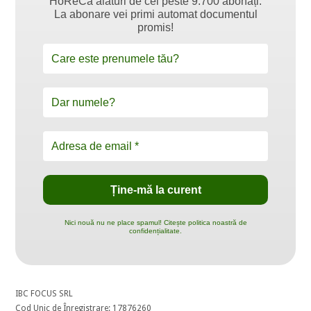
HoReCa alături de cei peste 9.700 abonați.
La abonare vei primi automat documentul
promis!
Nici nouă nu ne place spamul! Citește politica noastră de
confidențialitate.
IBC FOCUS SRL
Cod Unic de Înregistrare: 17876260