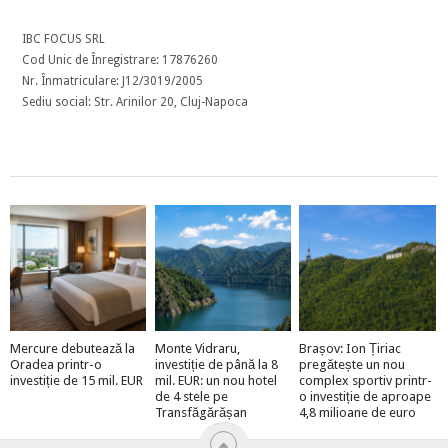
IBC FOCUS SRL
Cod Unic de Înregistrare: 17876260
Nr. Înmatriculare: J12/3019/2005
Sediu social: Str. Arinilor 20, Cluj-Napoca
Mercure debutează la
Monte Vidraru,
Brașov: Ion Țiriac
Oradea printr-o
investiție de până la 8
pregătește un nou
investiție de 15 mil. EUR
mil. EUR: un nou hotel
complex sportiv printr-
de 4 stele pe
o investiție de aproape
Transfăgărășan
4,8 milioane de euro