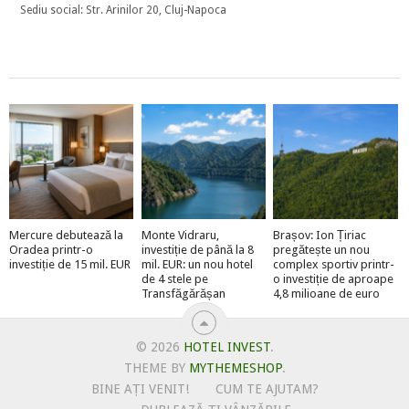
Sediu social: Str. Arinilor 20, Cluj-Napoca
Mercure debutează la
Monte Vidraru,
Brașov: Ion Țiriac
Oradea printr-o
investiție de până la 8
pregătește un nou
investiție de 15 mil. EUR
mil. EUR: un nou hotel
complex sportiv printr-
de 4 stele pe
o investiție de aproape
Transfăgărășan
4,8 milioane de euro
© 2026
HOTEL INVEST
.
THEME BY
MYTHEMESHOP
.
BINE AȚI VENIT!
CUM TE AJUTAM?