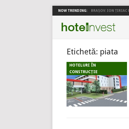
NOW TRENDING:
BRAȘOV: ION ȚIRIAC P
Etichetă:
piata
HOTELURI ÎN
CONSTRUCȚIE