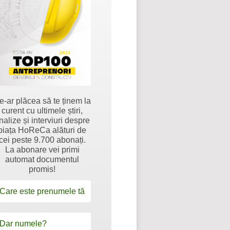
e-ar plăcea să te ținem la
curent cu ultimele știri,
nalize și interviuri despre
piața HoReCa alături de
cei peste 9.700 abonați.
La abonare vei primi
automat documentul
promis!