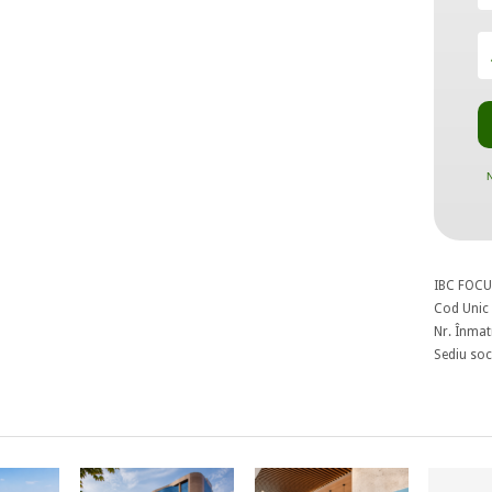
N
IBC FOCU
Cod Unic 
Nr. Înmat
Sediu soci