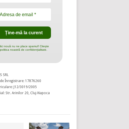
ici nouă nu ne place spamul! Citește
politica noastră de confidențialitate.
S SRL
de Înregistrare: 17876260
riculare: J12/3019/2005
al: Str. Arinilor 20, Cluj-Napoca