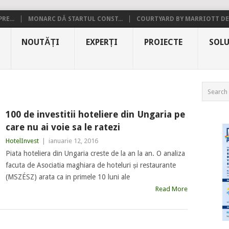
RE...
MONARC DĂ STARTUL CONST...
COURTYARD BY MARRIOTT DE.
NOUTĂȚI
EXPERȚI
PROIECTE
SOLU
100 de investitii hoteliere din Ungaria pe
care nu ai voie sa le ratezi
HotelInvest
|
ianuarie 12, 2016
Piata hoteliera din Ungaria creste de la an la an. O analiza
facuta de Asociatia maghiara de hoteluri și restaurante
(MSZÉSZ) arata ca in primele 10 luni ale
Read More