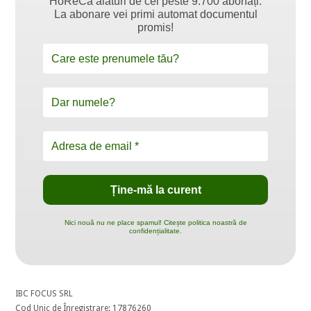
HoReCa alături de cei peste 9.700 abonați.
La abonare vei primi automat documentul
promis!
Nici nouă nu ne place spamul! Citește politica noastră de
confidențialitate.
IBC FOCUS SRL
Cod Unic de Înregistrare: 17876260