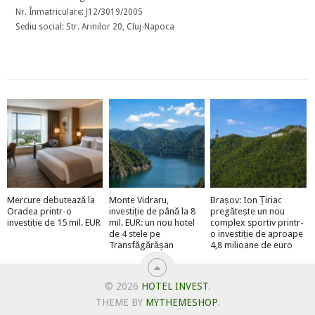
Nr. Înmatriculare: J12/3019/2005
Sediu social: Str. Arinilor 20, Cluj-Napoca
Mercure debutează la
Monte Vidraru,
Brașov: Ion Țiriac
Oradea printr-o
investiție de până la 8
pregătește un nou
investiție de 15 mil. EUR
mil. EUR: un nou hotel
complex sportiv printr-
de 4 stele pe
o investiție de aproape
Transfăgărășan
4,8 milioane de euro
© 2026
HOTEL INVEST
.
THEME BY
MYTHEMESHOP
.