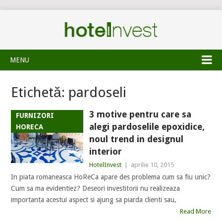
MENU
Etichetă:
pardoseli
3 motive pentru care sa
FURNIZORI
alegi pardoselile epoxidice,
HORECA
noul trend in designul
interior
HotelInvest
|
aprilie 10, 2015
In piata romaneasca HoReCa apare des problema cum sa fiu unic?
Cum sa ma evidentiez? Deseori investitorii nu realizeaza
importanta acestui aspect si ajung sa piarda clienti sau,
Read More