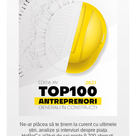
Ne-ar plăcea să te ținem la curent cu ultimele
știri, analize și interviuri despre piața
HoReCa alături de cei peste 9.700 abonați.