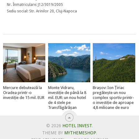
Nr. Înmatriculare: J12/3019/2005
Sediu social: Str. Arinilor 20, Cluj-Napoca
Mercure debutează la
Monte Vidraru,
Brașov: Ion Țiriac
Oradea printr-o
investiție de până la 8
pregătește un nou
investiție de 15 mil. EUR
mil. EUR: un nou hotel
complex sportiv printr-
de 4 stele pe
o investiție de aproape
Transfăgărășan
4,8 milioane de euro
© 2026
HOTEL INVEST
.
THEME BY
MYTHEMESHOP
.