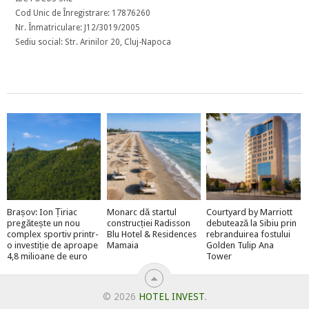
Cod Unic de Înregistrare: 17876260
Nr. Înmatriculare: J12/3019/2005
Sediu social: Str. Arinilor 20, Cluj-Napoca
Brașov: Ion Țiriac
Monarc dă startul
Courtyard by Marriott
pregătește un nou
construcției Radisson
debutează la Sibiu prin
complex sportiv printr-
Blu Hotel & Residences
rebranduirea fostului
o investiție de aproape
Mamaia
Golden Tulip Ana
4,8 milioane de euro
Tower
© 2026
HOTEL INVEST
.