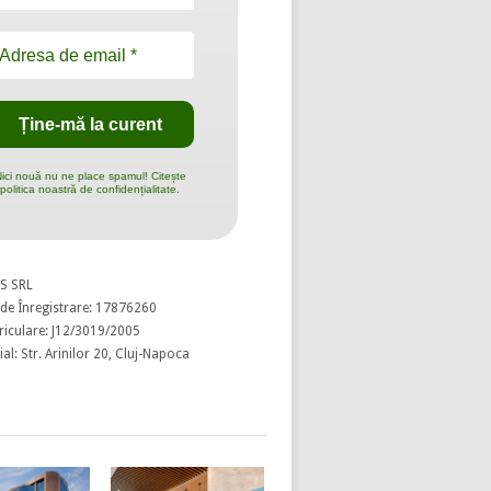
ici nouă nu ne place spamul! Citește
politica noastră de confidențialitate.
S SRL
de Înregistrare: 17876260
riculare: J12/3019/2005
al: Str. Arinilor 20, Cluj-Napoca