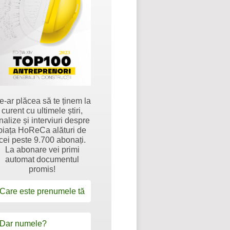
e-ar plăcea să te ținem la
curent cu ultimele știri,
nalize și interviuri despre
piața HoReCa alături de
cei peste 9.700 abonați.
La abonare vei primi
automat documentul
promis!