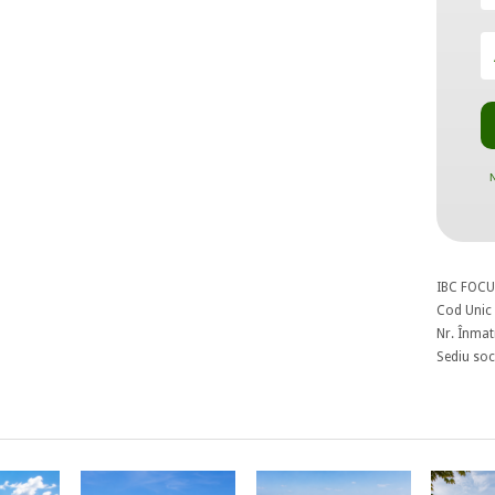
N
IBC FOCU
Cod Unic 
Nr. Înmat
Sediu soci