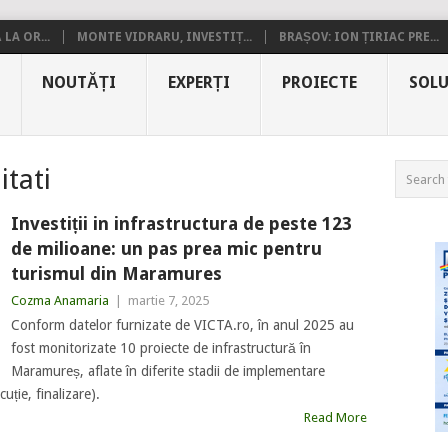
LA OR...
MONTE VIDRARU, INVESTIȚ...
BRAȘOV: ION ȚIRIAC PRE...
NOUTĂȚI
EXPERȚI
PROIECTE
SOLU
itati
Investiții in infrastructura de peste 123
de milioane: un pas prea mic pentru
turismul din Maramures
Cozma Anamaria
|
martie 7, 2025
Conform datelor furnizate de VICTA.ro, în anul 2025 au
fost monitorizate 10 proiecte de infrastructură în
Maramureș, aflate în diferite stadii de implementare
uție, finalizare).
Read More