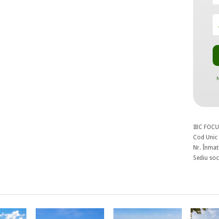
N
IBC FOCU
Cod Unic 
Nr. Înmat
Sediu soci