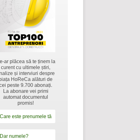
e-ar plăcea să te ținem la
curent cu ultimele știri,
nalize și interviuri despre
piața HoReCa alături de
cei peste 9.700 abonați.
La abonare vei primi
automat documentul
promis!