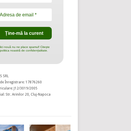
ici nouă nu ne place spamul! Citește
politica noastră de confidențialitate.
S SRL
de Înregistrare: 17876260
riculare: J12/3019/2005
al: Str. Arinilor 20, Cluj-Napoca