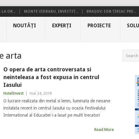
LA OR...
MONTE VIDRARU, INVESTIȚ...
BRAȘOV: ION ȚIRIAC PRE...
NOUTĂȚI
EXPERȚI
PROIECTE
SOLU
e arta
O opera de arta controversata si
neinteleasa a fost expusa in centrul
Iasului
HotelInvest
|
mai 24, 2018
O lucrare realizata din metal si lemn, luminata de neoane
instalata recent in centrul Iasului cu ocazia Festivalului
International al Educatiei i-a lasat pe multi trecatori
Read More