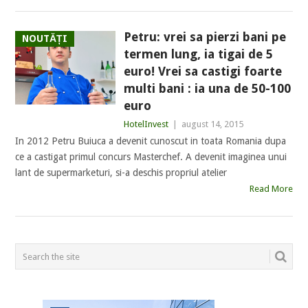
Petru: vrei sa pierzi bani pe
NOUTĂȚI
termen lung, ia tigai de 5
euro! Vrei sa castigi foarte
multi bani : ia una de 50-100
euro
HotelInvest
|
august 14, 2015
In 2012 Petru Buiuca a devenit cunoscut in toata Romania dupa
ce a castigat primul concurs Masterchef. A devenit imaginea unui
lant de supermarketuri, si-a deschis propriul atelier
Read More
POSTS
NAVIGATION