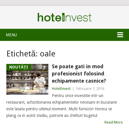
MENU
Etichetă:
oale
Se poate gati in mod
NOUTĂȚI
profesionist folosind
echipamente casnice?
HotelInvest
|
februarie 7, 2016
Pentru orice investitie intr-un
restaurant, achizitionarea echipamentelor necesare in bucatarie
este lasata pentru ultimul moment. Multi furnizori Horeca se
plang ca in acest stadiu, patronii au cheltuit bugetul
Read More