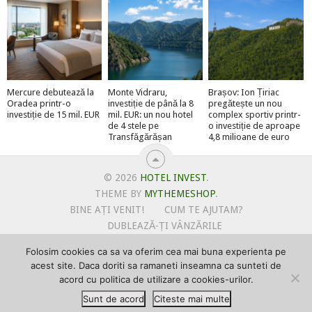
Mercure debutează la
Monte Vidraru,
Brașov: Ion Țiriac
Oradea printr-o
investiție de până la 8
pregătește un nou
investiție de 15 mil. EUR
mil. EUR: un nou hotel
complex sportiv printr-
de 4 stele pe
o investiție de aproape
Transfăgărășan
4,8 milioane de euro
© 2026
HOTEL INVEST
.
THEME BY
MYTHEMESHOP
.
BINE AȚI VENIT!
CUM TE AJUTAM?
DUBLEAZĂ-ȚI VÂNZĂRILE
OFERTE PENTRU ȘANTIERUL TĂU
Folosim cookies ca sa va oferim cea mai buna experienta pe
POLITICA DE UTILIZARE COOKIE-URI
acest site. Daca doriti sa ramaneti inseamna ca sunteti de
PRIMEȘTI GRATUIT MEGA-CADOURI LA ABONARE
acord cu politica de utilizare a cookies-urilor.
PROMOVEAZĂ-TE PE HOTELINVEST
PSPDCP
Sunt de acord
Citeste mai multe
TERMENI SI CONDITII