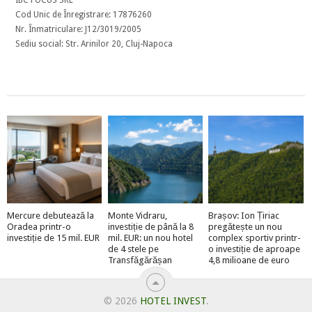
Cod Unic de Înregistrare: 17876260
Nr. Înmatriculare: J12/3019/2005
Sediu social: Str. Arinilor 20, Cluj-Napoca
Mercure debutează la
Monte Vidraru,
Brașov: Ion Țiriac
Oradea printr-o
investiție de până la 8
pregătește un nou
investiție de 15 mil. EUR
mil. EUR: un nou hotel
complex sportiv printr-
de 4 stele pe
o investiție de aproape
Transfăgărășan
4,8 milioane de euro
© 2026
HOTEL INVEST
.