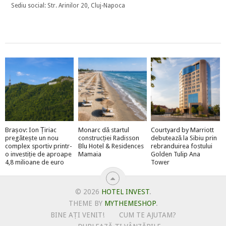
Sediu social: Str. Arinilor 20, Cluj-Napoca
Brașov: Ion Țiriac
Monarc dă startul
Courtyard by Marriott
pregătește un nou
construcției Radisson
debutează la Sibiu prin
complex sportiv printr-
Blu Hotel & Residences
rebranduirea fostului
o investiție de aproape
Mamaia
Golden Tulip Ana
4,8 milioane de euro
Tower
© 2026
HOTEL INVEST
.
THEME BY
MYTHEMESHOP
.
BINE AȚI VENIT!
CUM TE AJUTAM?