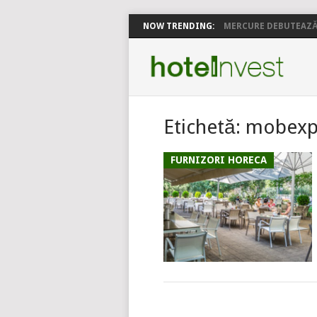
NOW TRENDING:
MERCURE DEBUTEAZĂ 
Etichetă:
mobexp
FURNIZORI HORECA
POSTS