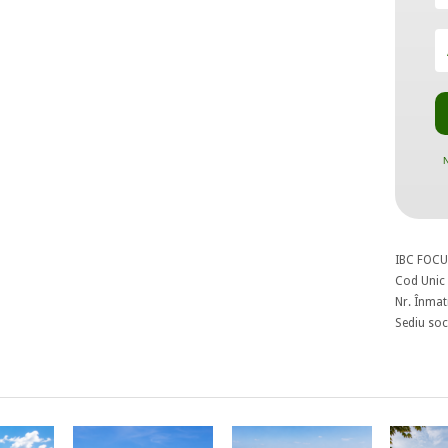
N
IBC FOCU
Cod Unic 
Nr. Înmat
Sediu soci