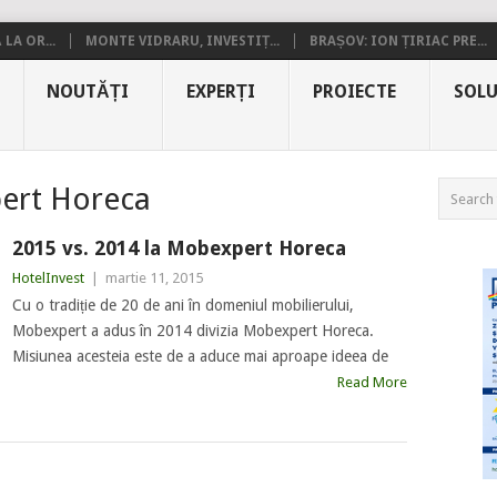
LA OR...
MONTE VIDRARU, INVESTIȚ...
BRAȘOV: ION ȚIRIAC PRE...
NOUTĂȚI
EXPERȚI
PROIECTE
SOLU
ert Horeca
2015 vs. 2014 la Mobexpert Horeca
HotelInvest
|
martie 11, 2015
Cu o tradiție de 20 de ani în domeniul mobilierului,
Mobexpert a adus în 2014 divizia Mobexpert Horeca.
Misiunea acesteia este de a aduce mai aproape ideea de
Read More