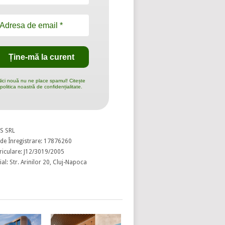
ici nouă nu ne place spamul! Citește
politica noastră de confidențialitate.
S SRL
de Înregistrare: 17876260
riculare: J12/3019/2005
al: Str. Arinilor 20, Cluj-Napoca