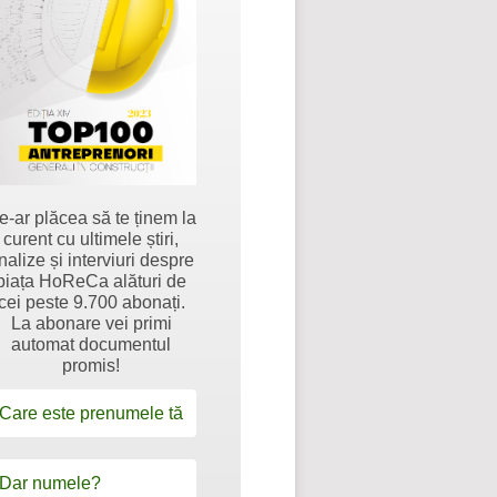
e-ar plăcea să te ținem la
curent cu ultimele știri,
nalize și interviuri despre
piața HoReCa alături de
cei peste 9.700 abonați.
La abonare vei primi
automat documentul
promis!