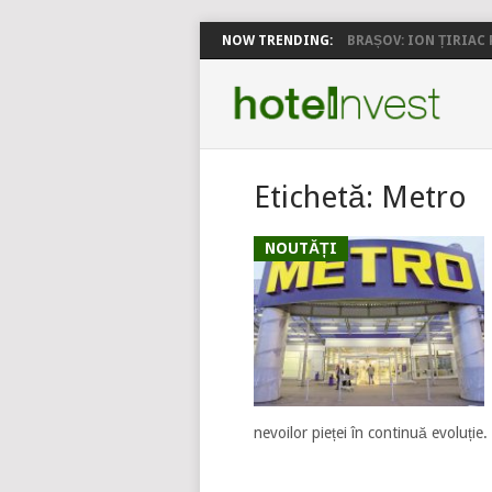
NOW TRENDING:
BRAȘOV: ION ȚIRIAC P
Etichetă:
Metro
NOUTĂȚI
nevoilor pieței în continuă evoluție.