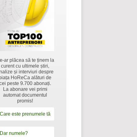
e-ar plăcea să te ținem la
curent cu ultimele știri,
nalize și interviuri despre
piața HoReCa alături de
cei peste 9.700 abonați.
La abonare vei primi
automat documentul
promis!