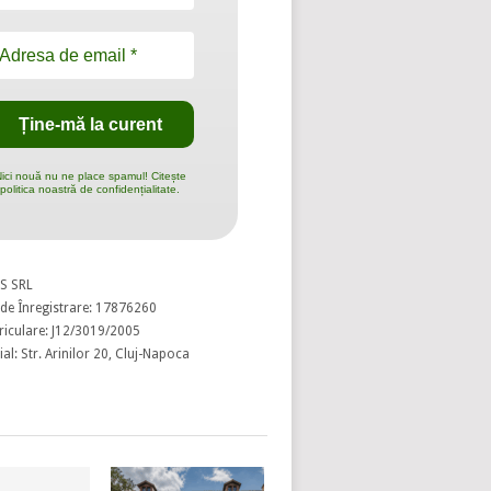
ici nouă nu ne place spamul! Citește
politica noastră de confidențialitate.
S SRL
de Înregistrare: 17876260
riculare: J12/3019/2005
al: Str. Arinilor 20, Cluj-Napoca