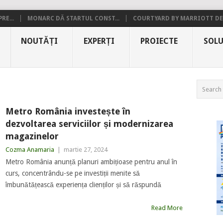
RE...
MONARC DĂ STARTUL CONST...
COURTYARD BY MARRIOTT DE.
NOUTĂȚI
EXPERȚI
PROIECTE
SOLU
Metro România investește în
dezvoltarea serviciilor și modernizarea
magazinelor
Cozma Anamaria
|
martie 27, 2024
Metro România anunță planuri ambițioase pentru anul în
curs, concentrându-se pe investiții menite să
îmbunătățească experiența clienților și să răspundă
Read More