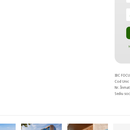
N
IBC FOCU
Cod Unic 
Nr. Înmat
Sediu soci