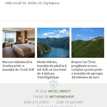
Sediu social: Str. Arinilor 20, Cluj-Napoca
Mercure debutează la
Monte Vidraru,
Brașov: Ion Țiriac
Oradea printr-o
investiție de până la 8
pregătește un nou
investiție de 15 mil. EUR
mil. EUR: un nou hotel
complex sportiv printr-
de 4 stele pe
o investiție de aproape
Transfăgărășan
4,8 milioane de euro
© 2026
HOTEL INVEST
.
THEME BY
MYTHEMESHOP
.
BINE AȚI VENIT!
CUM TE AJUTAM?