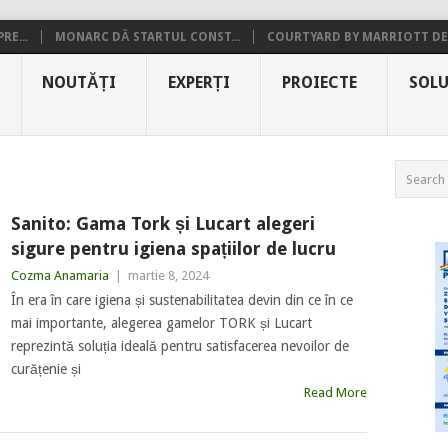
RE...
MONARC DĂ STARTUL CONST...
COURTYARD BY MARRIOTT DE.
NOUTĂȚI
EXPERȚI
PROIECTE
SOLU
Sanito: Gama Tork și Lucart alegeri
sigure pentru igiena spațiilor de lucru
Cozma Anamaria
|
martie 8, 2024
În era în care igiena și sustenabilitatea devin din ce în ce
mai importante, alegerea gamelor TORK și Lucart
reprezintă soluția ideală pentru satisfacerea nevoilor de
curățenie și
Read More