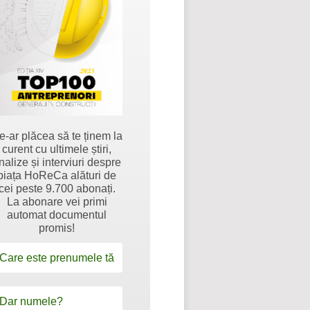
e-ar plăcea să te ținem la
curent cu ultimele știri,
nalize și interviuri despre
piața HoReCa alături de
cei peste 9.700 abonați.
La abonare vei primi
automat documentul
promis!