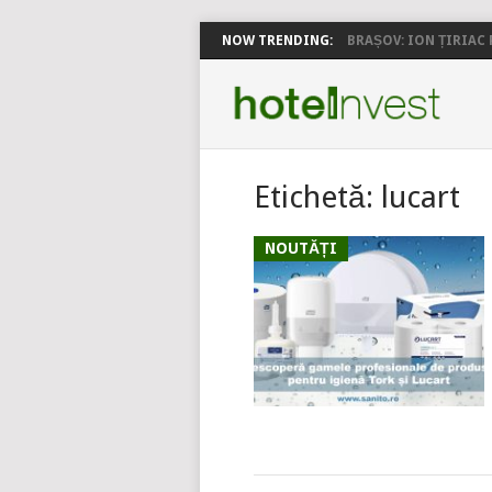
NOW TRENDING:
BRAȘOV: ION ȚIRIAC P
Etichetă:
lucart
NOUTĂȚI