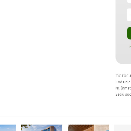
N
IBC FOCU
Cod Unic 
Nr. Înmat
Sediu soci