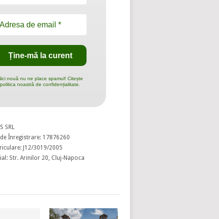
ici nouă nu ne place spamul! Citește
politica noastră de confidențialitate.
S SRL
de Înregistrare: 17876260
riculare: J12/3019/2005
al: Str. Arinilor 20, Cluj-Napoca