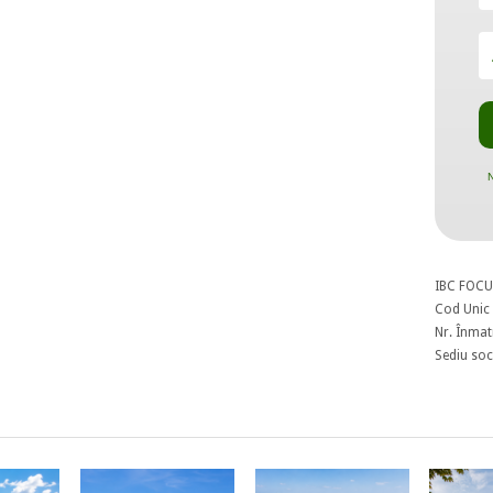
N
IBC FOCU
Cod Unic 
Nr. Înmat
Sediu soci