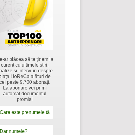
e-ar plăcea să te ținem la
curent cu ultimele știri,
nalize și interviuri despre
piața HoReCa alături de
cei peste 9.700 abonați.
La abonare vei primi
automat documentul
promis!