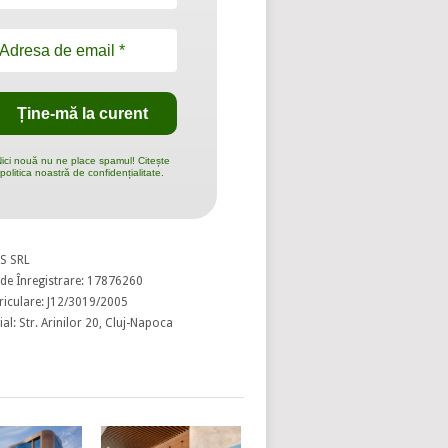
ici nouă nu ne place spamul! Citește
politica noastră de confidențialitate.
S SRL
de Înregistrare: 17876260
riculare: J12/3019/2005
al: Str. Arinilor 20, Cluj-Napoca