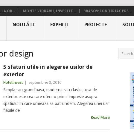
LA OR...
MONTE VIDRARU, INVESTIȚ...
BRAȘOV: ION ȚIRIAC PRE...
NOUTĂȚI
EXPERȚI
PROIECTE
SOLU
or design
5 sfaturi utile in alegerea usilor de
exterior
HotelInvest
|
septembrie 2, 2016
Simpla sau grandioasa, moderna sau clasica, usa de
exterior este cea care ofera o prima impresie asupra
spatiului in care urmeaza sa patrundem. Alegerea unei usi
fiabile de
Read More