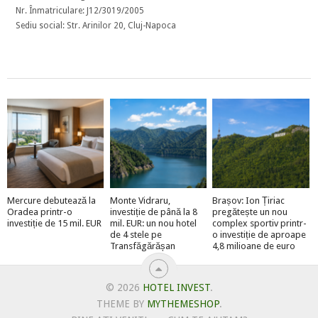
Nr. Înmatriculare: J12/3019/2005
Sediu social: Str. Arinilor 20, Cluj-Napoca
Mercure debutează la
Monte Vidraru,
Brașov: Ion Țiriac
Oradea printr-o
investiție de până la 8
pregătește un nou
investiție de 15 mil. EUR
mil. EUR: un nou hotel
complex sportiv printr-
de 4 stele pe
o investiție de aproape
Transfăgărășan
4,8 milioane de euro
© 2026
HOTEL INVEST
.
THEME BY
MYTHEMESHOP
.