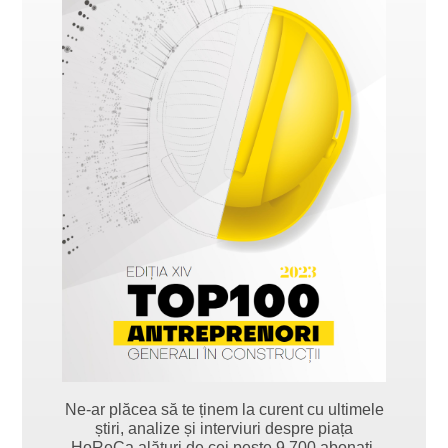
Ne-ar plăcea să te ținem la curent cu ultimele
știri, analize și interviuri despre piața
HoReCa alături de cei peste 9.700 abonați.