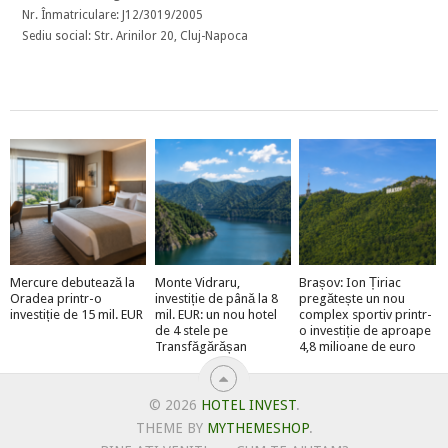
Nr. Înmatriculare: J12/3019/2005
Sediu social: Str. Arinilor 20, Cluj-Napoca
Mercure debutează la
Monte Vidraru,
Brașov: Ion Țiriac
Oradea printr-o
investiție de până la 8
pregătește un nou
investiție de 15 mil. EUR
mil. EUR: un nou hotel
complex sportiv printr-
de 4 stele pe
o investiție de aproape
Transfăgărășan
4,8 milioane de euro
© 2026
HOTEL INVEST
.
THEME BY
MYTHEMESHOP
.