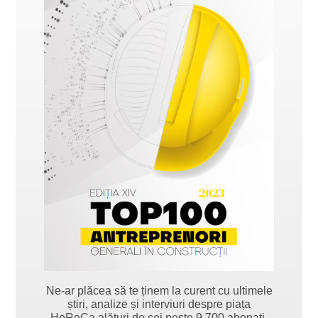
Ne-ar plăcea să te ținem la curent cu ultimele
știri, analize și interviuri despre piața
HoReCa alături de cei peste 9.700 abonați.