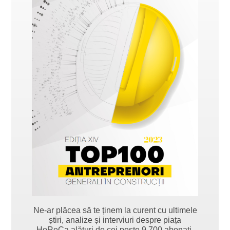
Ne-ar plăcea să te ținem la curent cu ultimele
știri, analize și interviuri despre piața
HoReCa alături de cei peste 9.700 abonați.