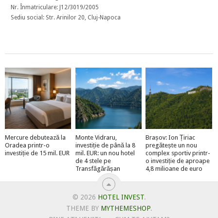
Nr. Înmatriculare: J12/3019/2005
Sediu social: Str. Arinilor 20, Cluj-Napoca
Mercure debutează la
Monte Vidraru,
Brașov: Ion Țiriac
Oradea printr-o
investiție de până la 8
pregătește un nou
investiție de 15 mil. EUR
mil. EUR: un nou hotel
complex sportiv printr-
de 4 stele pe
o investiție de aproape
Transfăgărășan
4,8 milioane de euro
© 2026
HOTEL INVEST
.
THEME BY
MYTHEMESHOP
.