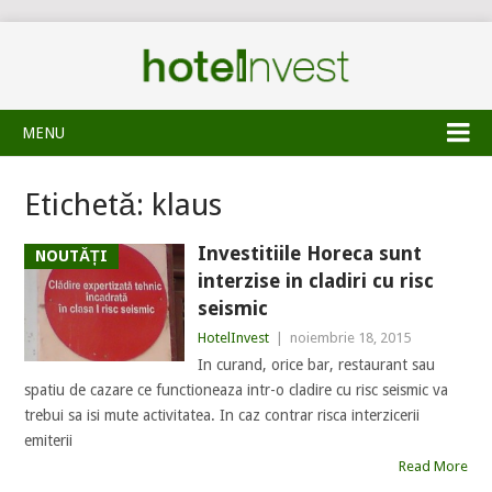
MENU
Etichetă:
klaus
Investitiile Horeca sunt
NOUTĂȚI
interzise in cladiri cu risc
seismic
HotelInvest
|
noiembrie 18, 2015
In curand, orice bar, restaurant sau
spatiu de cazare ce functioneaza intr-o cladire cu risc seismic va
trebui sa isi mute activitatea. In caz contrar risca interzicerii
emiterii
Read More