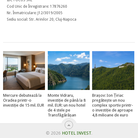
Cod Unic de Înregistrare: 17876260
Nr. Înmatriculare: J12/3019/2005
Sediu social: Str. Arinilor 20, Cluj-Napoca
Mercure debutează la
Monte Vidraru,
Brașov: Ion Țiriac
Oradea printr-o
investiție de până la 8
pregătește un nou
investiție de 15 mil. EUR
mil. EUR: un nou hotel
complex sportiv printr-
de 4 stele pe
o investiție de aproape
Transfăgărășan
4,8 milioane de euro
© 2026
HOTEL INVEST
.