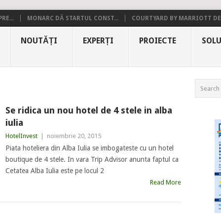
RE...
MONARC DĂ STARTUL CONST...
COURTYARD BY MARRIOTT DE.
NOUTĂȚI
EXPERȚI
PROIECTE
SOLU
Se ridica un nou hotel de 4 stele in alba
iulia
HotelInvest
|
noiembrie 20, 2015
Piata hoteliera din Alba Iulia se imbogateste cu un hotel
boutique de 4 stele. In vara Trip Advisor anunta faptul ca
Cetatea Alba Iulia este pe locul 2
Read More