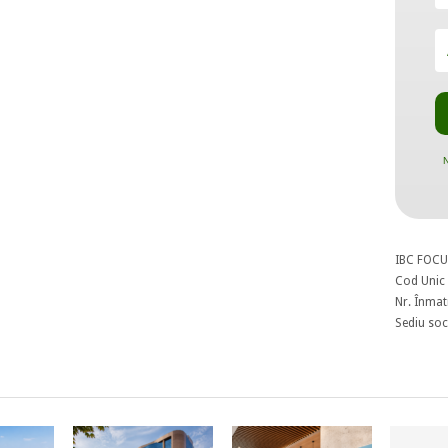
N
IBC FOCU
Cod Unic 
Nr. Înmat
Sediu soci