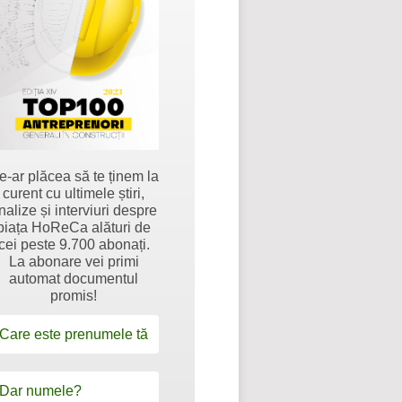
e-ar plăcea să te ținem la
curent cu ultimele știri,
nalize și interviuri despre
piața HoReCa alături de
cei peste 9.700 abonați.
La abonare vei primi
automat documentul
promis!