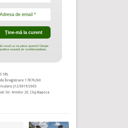
ici nouă nu ne place spamul! Citește
politica noastră de confidențialitate.
S SRL
de Înregistrare: 17876260
riculare: J12/3019/2005
al: Str. Arinilor 20, Cluj-Napoca