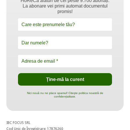
HoReCa alături de cei peste 9.700 abonați.
La abonare vei primi automat documentul
promis!
Nici nouă nu ne place spamul! Citește politica noastră de
confidențialitate.
IBC FOCUS SRL
Cod Unic de Înregistrare: 17876260