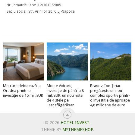
Nr. Înmatriculare: J12/3019/2005
Sediu social: Str. Arinilor 20, Cluj-Napoca
Mercure debutează la
Monte Vidraru,
Brașov: Ion Țiriac
Oradea printr-o
investiție de până la 8
pregătește un nou
investiție de 15 mil. EUR
mil. EUR: un nou hotel
complex sportiv printr-
de 4 stele pe
o investiție de aproape
Transfăgărășan
4,8 milioane de euro
© 2026
HOTEL INVEST
.
THEME BY
MYTHEMESHOP
.